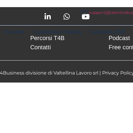
nt.
support@talents4busi
Chi siamo
Consulenza e Training
Calendario 2025
Percorsi T4B
Podcast
Contatti
Free con
Business divisione di Valtellina Lavoro srl |
Privacy Polic