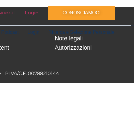
Login
ness.it
CONOSCIAMOCI
Podcast
Login
Ricerca e Selezione Personale
Note legali
tent
Autorizzazioni
y
| P.IVA/C.F. 00788210144