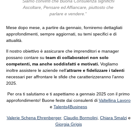
Siamo convinti che Buona Consulenza significhi
Ascoltare, Pensare ed Affiancare, piuttosto che
parlare e vendere.
“
Mese dopo mese, a partire da gennaio, forniremo dettagliati
approfondimenti, sempre aggiornati, su temi specifici e di
attualità.
Il nostro obiettivo è assicurare che imprenditori e manager
possano contare su
team di collaboratori non solo
competenti, ma anche soddisfatti e motivati.
Vogliamo
inoltre assistere le aziende nell’
attrarre e fidelizzare i talenti
necessari per affrontare le sfide che caratterizzeranno l’anno
2025.
Per ora ti salutiamo e ti aspettiamo a gennaio 2025 con il primo
approfondimento! Buone feste dai c
onsulenti di
Valtellina Lavoro
e
Talents4Business
Valerie Schena Ehrenberger
,
Claudio Bormolini
,
Chiara Smalzi
e
Giorgia Grigis