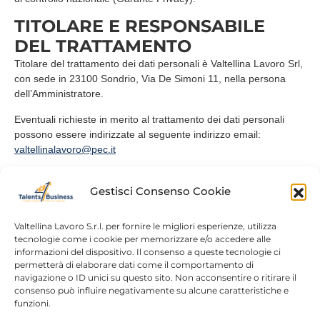
TITOLARE E RESPONSABILE
DEL TRATTAMENTO
Titolare del trattamento dei dati personali è Valtellina Lavoro Srl,
con sede in 23100 Sondrio, Via De Simoni 11, nella persona
dell’Amministratore.
Eventuali richieste in merito al trattamento dei dati personali
possono essere indirizzate al seguente indirizzo email:
valtellinalavoro@pec.it
Gestisci Consenso Cookie
Valtellina Lavoro S.r.l. per fornire le migliori esperienze, utilizza
tecnologie come i cookie per memorizzare e/o accedere alle
informazioni del dispositivo. Il consenso a queste tecnologie ci
Home
Chi siamo
permetterà di elaborare dati come il comportamento di
navigazione o ID unici su questo sito. Non acconsentire o ritirare il
Login
Conosciamoci
consenso può influire negativamente su alcune caratteristiche e
funzioni.
Percorsi T4B
Podcast