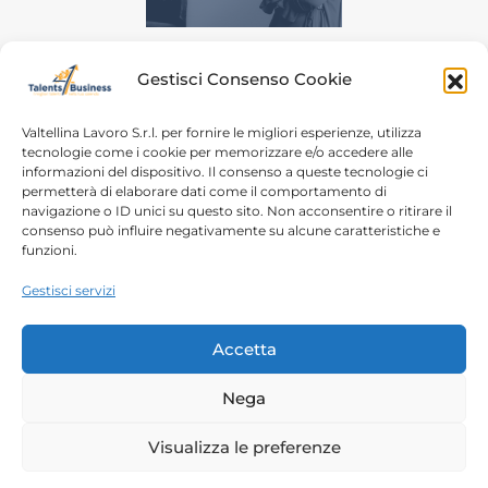
Gestisci Consenso Cookie
Valtellina Lavoro S.r.l. per fornire le migliori esperienze, utilizza
tecnologie come i cookie per memorizzare e/o accedere alle
informazioni del dispositivo. Il consenso a queste tecnologie ci
Home
Chi siamo
permetterà di elaborare dati come il comportamento di
navigazione o ID unici su questo sito. Non acconsentire o ritirare il
Login
Conosciamoci
consenso può influire negativamente su alcune caratteristiche e
funzioni.
Percorsi T4B
Podcast
Gestisci servizi
Contatti
Free content
Note legali
Accetta
Autorizzazioni
Nega
Copyright 2023 – Talents4Business divisione di
Visualizza le preferenze
Valtellina Lavoro srl |
Privacy Policy
| P.IVA/C.F.