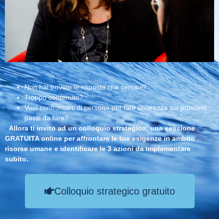
Non hai trovato le risposte che cercavi?
Troppo contenuto?
Vuoi confrontarti di persona per fare chiarezza sui prossimi
passi da fare?
Allora ti invito ad un colloquio strategico, una sessione
GRATUITA online per affrontare le tue esigenze in ambito
risorse umane e identificare le 3 azioni da implementare
subito.
Colloquio strategico gratuito