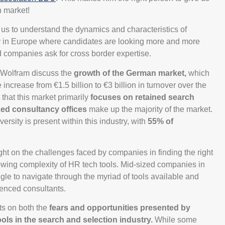
 market!
for us to understand the dynamics and characteristics of
ly in Europe where candidates are looking more and more
d companies ask for cross border expertise.
d Wolfram discuss the
growth of the German market,
which
ncrease from €1.5 billion to €3 billion in turnover over the
that this market primarily
focuses on retained search
zed consultancy offices
make up the majority of the market.
ersity is present within this industry, with
55% of
ht on the challenges faced by companies in finding the right
rowing complexity of HR tech tools. Mid-sized companies in
ggle to navigate through the myriad of tools available and
ienced consultants.
cts on both the
fears and opportunities presented by
 tools in the search and selection industry.
While some