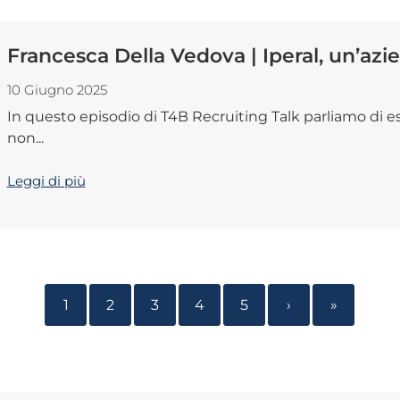
Francesca Della Vedova | Iperal, un’azi
10 Giugno 2025
In questo episodio di T4B Recruiting Talk parliamo di e
non...
Leggi di più
1
2
3
4
5
›
»