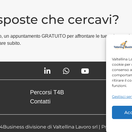
isposte che cercavi?
egico, un appuntamento GRATUITO per affrontare le tue esigenze i
are subito.
Valtellina L
cookie per 
consenso a 
comportame
ritirare il
funzioni.
Percorsi T4B
Podcast
Gestisci ser
Contatti
Free con
Acc
Business divisione di Valtellina Lavoro srl |
Privacy Polic