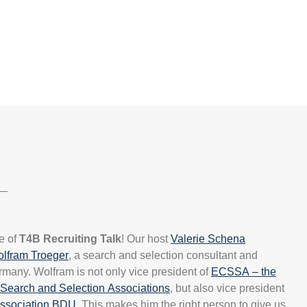
__
e of
T4B Recruiting Talk
! Our host
Valerie Schena
lfram Troeger
, a search and selection consultant and
many. Wolfram is not only vice president of
ECSSA – the
Search and Selection Associations
, but also vice president
ssociation BDU
. This makes him the right person to give us