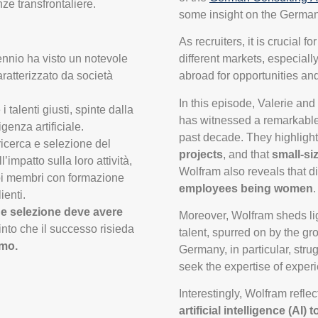
ze transfrontaliere.
some insight on the German
As recruiters, it is crucial 
ennio ha visto un notevole
different markets, especial
aratterizzato da società
abroad for opportunities an
In this episode, Valerie an
 talenti giusti, spinte dalla
has witnessed a remarkable i
genza artificiale.
past decade. They highlight 
ricerca e selezione del
projects
, and that
small-si
impatto sulla loro attività,
Wolfram also reveals that div
oi membri con formazione
employees being women
.
ienti.
a e selezione deve avere
Moreover, Wolfram sheds lig
nto che il successo risieda
talent, spurred on by the g
smo.
Germany, in particular, stru
seek the expertise of exper
Interestingly, Wolfram refle
artificial intelligence (AI)