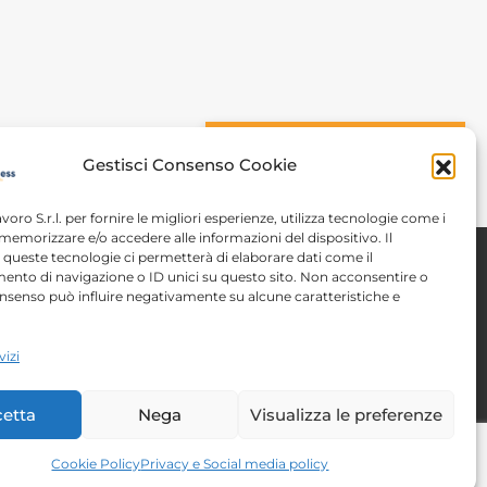
n
CONOSCIAMOCI
Gestisci Consenso Cookie
avoro S.r.l. per fornire le migliori esperienze, utilizza tecnologie come i
memorizzare e/o accedere alle informazioni del dispositivo. Il
queste tecnologie ci permetterà di elaborare dati come il
nto di navigazione o ID unici su questo sito. Non acconsentire o
 consenso può influire negativamente su alcune caratteristiche e
Note legali
vizi
tent
Autorizzazioni
etta
Nega
Visualizza le preferenze
Cookie Policy
Privacy e Social media policy
y
| P.IVA/C.F. 00788210144