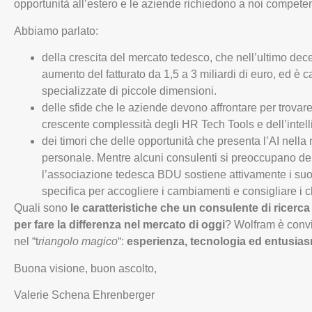
opportunità all’estero e le aziende richiedono a noi competen
Abbiamo parlato:
della crescita del mercato tedesco, che nell’ultimo dec
aumento del fatturato da 1,5 a 3 miliardi di euro, ed è c
specializzate di piccole dimensioni.
delle sfide che le aziende devono affrontare per trovare i
crescente complessità degli HR Tech Tools e dell’intelli
dei timori che delle opportunità che presenta l’AI nella 
personale. Mentre alcuni consulenti si preoccupano dell’
l’associazione tedesca BDU sostiene attivamente i su
specifica per accogliere i cambiamenti e consigliare i cl
Quali sono
le caratteristiche che un consulente di ricerc
per fare la differenza nel mercato di oggi
? Wolfram è convi
nel “t
riangolo magico
“:
esperienza, tecnologia ed entusia
Buona visione, buon ascolto,
Valerie Schena Ehrenberger