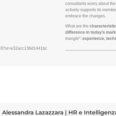
consultants worry about th
actively supports its member
embrace the changes.
What are the
characteristi
difference in today’s mar
triangle
”:
experience, tech
uY8?si=e32acc136d1441bc
_____________________
Alessandra Lazazzara | HR e Intelligenza 