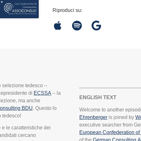
Riproduci su:
e selezione tedesco –
_____________________
cepresidente di
ECSSA
– la
ENGLISH TEXT
elezione, ma anche
onsulting BDU
. Questo lo
Welcome to another episod
o tedesco!
Ehrenberger
is joined by
Wo
executive searcher from Ger
 le caratteristiche dei
European Confederation of 
candidati cercano
of the
German Consulting A