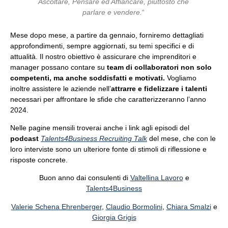
Ascoltare, Pensare ed Affiancare, piuttosto che
parlare e vendere.
“
Mese dopo mese, a partire da gennaio, forniremo dettagliati
approfondimenti, sempre aggiornati, su temi specifici e di
attualità.
Il nostro obiettivo è assicurare che imprenditori e
manager possano contare su
team di collaboratori non solo
competenti, ma anche soddisfatti e motivati.
Vogliamo
inoltre assistere le aziende nell’
attrarre e fidelizzare i talenti
necessari per affrontare le sfide che caratterizzeranno l’anno
2024.
Nelle pagine mensili troverai anche i link agli episodi del
podcast
Talents4Business Recruiting Talk
del mese, che con le
loro interviste sono un ulteriore fonte di stimoli di riflessione e
risposte concrete.
Buon anno dai c
onsulenti di
Valtellina Lavoro
e
Talents4Business
Valerie Schena Ehrenberger
,
Claudio Bormolini
,
Chiara Smalzi
e
Giorgia Grigis