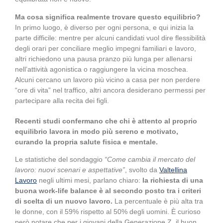
Ma cosa significa realmente trovare questo equilibrio?
In primo luogo, è diverso per ogni persona, e qui inizia la
parte difficile: mentre per alcuni candidati vuol dire flessibilità
degli orari per conciliare meglio impegni familiari e lavoro,
altri richiedono una pausa pranzo più lunga per allenarsi
nell’attività agonistica o raggiungere la vicina moschea.
Alcuni cercano un lavoro più vicino a casa per non perdere
“ore di vita” nel traffico, altri ancora desiderano permessi per
partecipare alla recita dei figli.
Recenti studi confermano che chi è attento al proprio
equilibrio lavora in modo più sereno e motivato,
curando la propria salute fisica e mentale.
Le statistiche del sondaggio
“Come cambia il mercato del
lavoro: nuovi scenari e aspettative”
, svolto da
Valtellina
Lavoro
negli ultimi mesi, parlano chiaro:
la richiesta di una
buona work-life balance è al secondo posto tra i criteri
di scelta di un nuovo lavoro.
La percentuale è più alta tra
le donne, con il 59% rispetto al 50% degli uomini. È curioso
però notare che per i giovani della Generazione Z, il buon