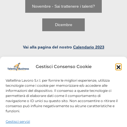
Novembre - Sai trattenere i talenti?
Dicembre
Vai alla pagina del nostro
Calendario 2023
Gestisci Consenso Cookie
Valtellina Lavoro S.r.l. per fornire le migliori esperienze, utilizza
tecnologie come i cookie per memorizzare e/o accedere alle
informazioni del dispositivo. Il consenso a queste tecnologie ci
Home
Chi siamo
permetterà di elaborare dati come il comportamento di
navigazione o ID unici su questo sito. Non acconsentire o ritirare il
Login
Conosciamoci
consenso può influire negativamente su alcune caratteristiche e
funzioni.
Percorsi T4B
Podcast
Gestisci servizi
Contatti
Free content