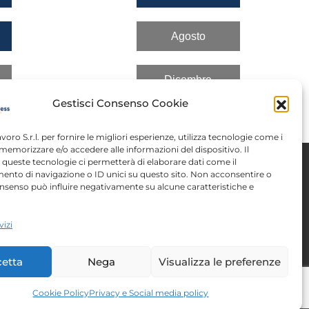
Agosto
Dicembre
Gestisci Consenso Cookie
avoro S.r.l. per fornire le migliori esperienze, utilizza tecnologie come i
memorizzare e/o accedere alle informazioni del dispositivo. Il
queste tecnologie ci permetterà di elaborare dati come il
nto di navigazione o ID unici su questo sito. Non acconsentire o
 consenso può influire negativamente su alcune caratteristiche e
Note legali
vizi
tent
Autorizzazioni
etta
Nega
Visualizza le preferenze
Cookie Policy
Privacy e Social media policy
y
| P.IVA/C.F. 00788210144