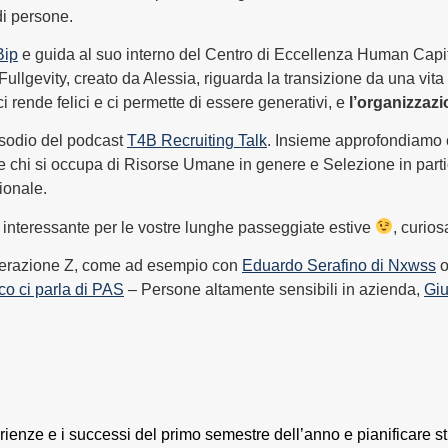
di persone.
Bip
e guida al suo interno del Centro di Eccellenza Human Capi
 Fullgevity, creato da Alessia, riguarda la transizione da una vit
 ci rende felici e ci permette di essere generativi, e
l’organizzaz
isodio del podcast
T4B Recruiting Talk
. Insieme approfondiamo 
o che chi si occupa di Risorse Umane in genere e Selezione in p
ionale.
t interessante per le vostre lunghe passeggiate estive
, curios
Generazione Z, come ad esempio con
Eduardo Serafino di Nxwss
co ci parla di PAS
– Persone altamente sensibili in azienda,
Giu
enze e i successi del primo semestre dell’anno e pianificare stra