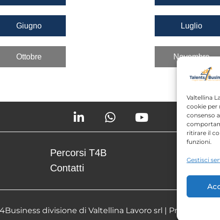
Giugno
Luglio
Ottobre
Novembre
Valtellina L
cookie per 
consenso a 
comportame
ritirare il
funzioni.
Percorsi T4B
Podcast
Gestisci ser
Contatti
Free con
Acc
Business divisione di Valtellina Lavoro srl |
Privacy Polic