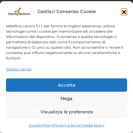
Gestisci Consenso Cookie
Copyright 2023 – Talents4Business divisione di
Valtellina Lavoro srl |
Privacy Policy
| P.IVA/C.F.
00788210144
Valtellina Lavoro S.r.l. per fornire le migliori esperienze, utilizza
tecnologie come i cookie per memorizzare e/o accedere alle
informazioni del dispositivo. Il consenso a queste tecnologie ci
permetterà di elaborare dati come il comportamento di
navigazione o ID unici su questo sito. Non acconsentire o ritirare il
consenso può influire negativamente su alcune caratteristiche e
funzioni.
Gestisci servizi
Accetta
Nega
Visualizza le preferenze
Cookie Policy
Privacy e Social media policy