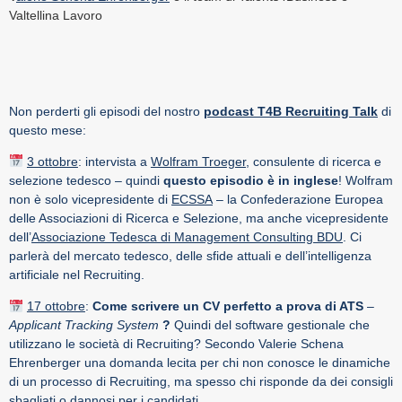
Valtellina Lavoro
Non perderti gli episodi del nostro
podcast T4B Recruiting Talk
di
questo mese:
3 ottobre
: intervista a
Wolfram Troeger,
consulente di ricerca e
selezione tedesco – quindi
questo episodio è in inglese
! Wolfram
non è solo vicepresidente di
ECSSA
– la Confederazione Europea
delle Associazioni di Ricerca e Selezione, ma anche vicepresidente
dell’
Associazione Tedesca di Management Consulting BDU
. Ci
parlerà del mercato tedesco, delle sfide attuali e dell’intelligenza
artificiale nel Recruiting.
17 ottobre
:
Come scrivere un CV perfetto a prova di ATS
–
Applicant Tracking System
?
Quindi del software gestionale che
utilizzano le società di Recruiting? Secondo Valerie Schena
Ehrenberger una domanda lecita per chi non conosce le dinamiche
di un processo di Recruiting, ma spesso chi risponde da dei consigli
sbagliati o dannosi per i candidati.