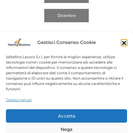
Dicembre
Gestisci Consenso Cookie
Valtellina Lavoro S.r.l. per fornire le migliori esperienze, utilizza
tecnologie come i cookie per memorizzare e/o accedere alle
informazioni del dispositivo. Il consenso a queste tecnologie ci
Home
Chi siamo
permetterà di elaborare dati come il comportamento di
navigazione o ID unici su questo sito. Non acconsentire o ritirare il
Login
Conosciamoci
consenso può influire negativamente su alcune caratteristiche e
funzioni.
Percorsi T4B
Podcast
Gestisci servizi
Contatti
Free content
Note legali
Accetta
Autorizzazioni
Nega